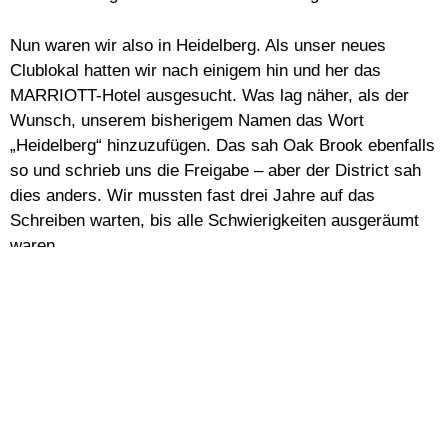
Nun waren wir also in Heidelberg. Als unser neues
Clublokal hatten wir nach einigem hin und her das
MARRIOTT-Hotel ausgesucht. Was lag näher, als der
Wunsch, unserem bisherigem Namen das Wort
„Heidelberg“ hinzuzufügen. Das sah Oak Brook ebenfalls
so und schrieb uns die Freigabe – aber der District sah
dies anders. Wir mussten fast drei Jahre auf das
Schreiben warten, bis alle Schwierigkeiten ausgeräumt
waren.
In dem 3. Jahrzehnt unseres Bestehens entwickelte sich
der Lions-Club Heidelberg Mittlere Bergstraße mit
seinem Hilfswerk ganz prächtig und es kommt große
Freude auf! Wer hätte sich dies damals so vorstellen
können? Es ist mit der Verdienst der Präsidenten/innen
und Amtsträger/innen, die sich den lionistischen Zielen
verbunden fühlten und denen Dank gebührt!